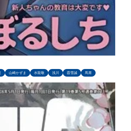
夜
山崎かずま
水龍敬
浅川
霞雪誠
馬胃