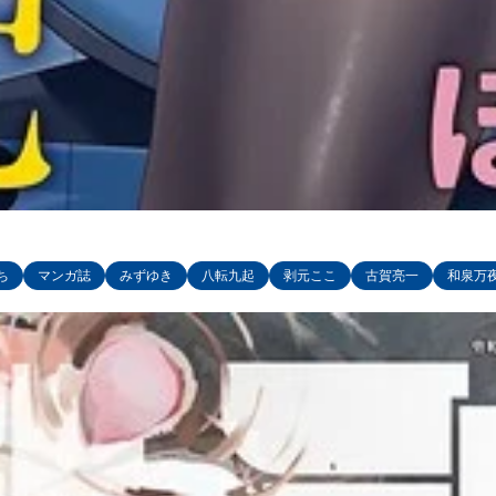
ち
マンガ誌
みずゆき
八転九起
剥元ここ
古賀亮一
和泉万